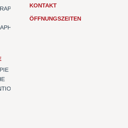
KONTAKT
RAPHIE
ÖFFNUNGSZEITEN
APHIE
E
PIE
HE
NTION