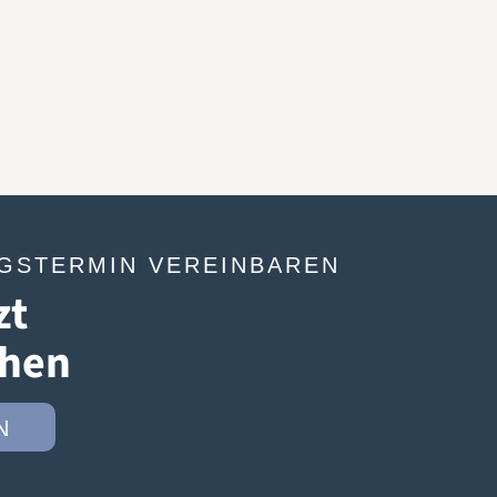
GSTERMIN VEREINBAREN
zt
chen
N