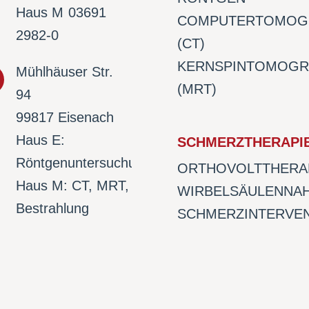
Haus M
03691
COMPUTERTOMOG
2982-0
(CT)
KERNSPINTOMOGR
Mühlhäuser Str.
(MRT)
94
99817 Eisenach
Haus E:
SCHMERZTHERAPI
Röntgenuntersuchungen
ORTHOVOLTTHERA
Haus M: CT, MRT,
WIRBELSÄULENNA
Bestrahlung
SCHMERZINTERVE